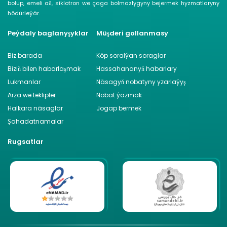
bolup, emeli aň, siklotron we çaga bolmazlygyny bejermek hyzmatlaryny
hödürleýär.
Peýdaly baglanyşyklar
Müşderi gollanmasy
Biz barada
Köp soralýan soraglar
Biziň bilen habarlaşmak
Hassahananyň habarlary
Lukmanlar
Näsagyň nobatyny yzarlaýyş
Arza we teklipler
Nobat ýazmak
Halkara näsaglar
Jogap bermek
Şahadatnamalar
Rugsatlar