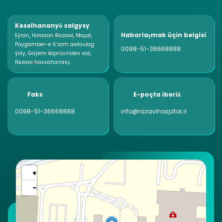
Keselhananyň salgysy
Habarlaşmak üçin belgisi
Eýran, Horasan Razawi, Maşat,
Paygamber-e A‘zam awtoulag
0098-51-36668888
ýoly, Gaýem köprüsinden soň,
Rezawi hassahanasy.
Faks
E-poçta iberiň
0098-51-36668888
info@razavihospital.ir
+
−