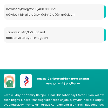
Döwlet çykdajysy: 15,480,000 rial
döwletiň bir gije düşek üçin töleýän möçberi.
Tapawut: 146,350,000 rial
hassanyň töleýän möçberi
Razavi ýöriteleşdirilen hassahana
بیمارستان فوق تخصصی
رضوی
Razawi Maşhad Ýokary Derejeli Hünär Hassahanasy (Astan Quds Razawi
bilen bagly) iň täze tehnologiýalar bilen enjamlaşdyrylan halkara saglyk
syýahatçylygy merkezidir. Ýurduň ACI Diamond alan ilkinji hassahanasy