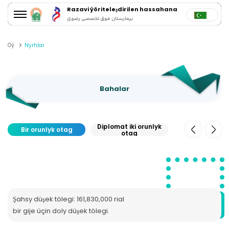
Razavi ýöriteleşdirilen hassahana
بیمارستان فوق تخصصی رضوی
Öý
Nyrhlar
Bahalar
Diplomat iki orunlyk
Diplomat üç or
Bir orunlyk otag
otag
otag
Şahsy düşek tölegi: 161,830,000 rial
bir gije üçin doly düşek tölegi.