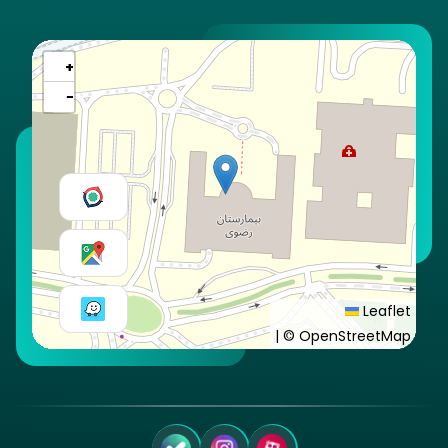
+
−
Leaflet
|
© OpenStreetMap