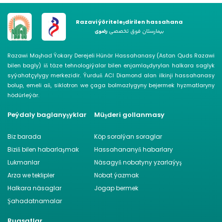
Razavi ýöriteleşdirilen hassahana
بیمارستان فوق تخصصی
رضوی
Razawi Maşhad Ýokary Derejeli Hünär Hassahanasy (Astan Quds Razawi
bilen bagly) iň täze tehnologiýalar bilen enjamlaşdyrylan halkara saglyk
syýahatçylygy merkezidir. Ýurduň ACI Diamond alan ilkinji hassahanasy
bolup, emeli aň, siklotron we çaga bolmazlygyny bejermek hyzmatlaryny
hödürleýär.
Peýdaly baglanyşyklar
Müşderi gollanmasy
Biz barada
Köp soralýan soraglar
Biziň bilen habarlaşmak
Hassahananyň habarlary
Lukmanlar
Näsagyň nobatyny yzarlaýyş
Arza we teklipler
Nobat ýazmak
Halkara näsaglar
Jogap bermek
Şahadatnamalar
Rugsatlar