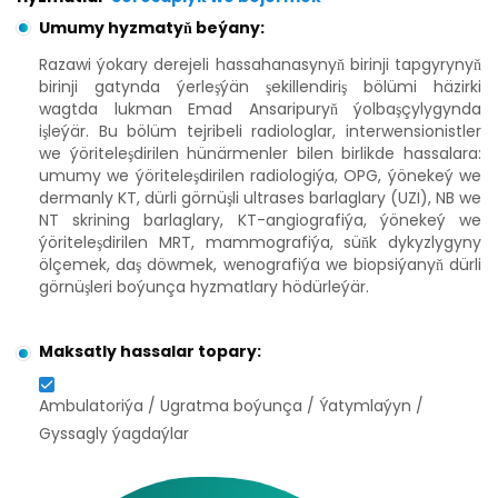
Umumy hyzmatyň beýany:
Razawi ýokary derejeli hassahanasynyň birinji tapgyrynyň
birinji gatynda ýerleşýän şekillendiriş bölümi häzirki
wagtda lukman Emad Ansaripuryň ýolbaşçylygynda
işleýär. Bu bölüm tejribeli radiologlar, interwensionistler
we ýöriteleşdirilen hünärmenler bilen birlikde hassalara:
umumy we ýöriteleşdirilen radiologiýa, OPG, ýönekeý we
dermanly KT, dürli görnüşli ultrases barlaglary (UZI), NB we
NT skrining barlaglary, KT-angiografiýa, ýönekeý we
ýöriteleşdirilen MRT, mammografiýa, süňk dykyzlygyny
ölçemek, daş döwmek, wenografiýa we biopsiýanyň dürli
görnüşleri boýunça hyzmatlary hödürleýär.
Maksatly hassalar topary:
Ambulatoriýa / Ugratma boýunça / Ýatymlaýyn /
Gyssagly ýagdaýlar