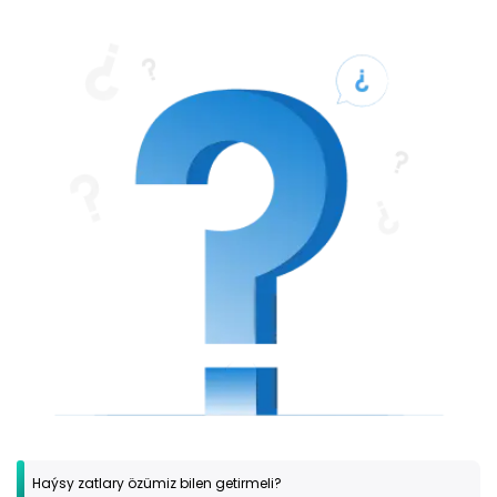
Haýsy zatlary özümiz bilen getirmeli?