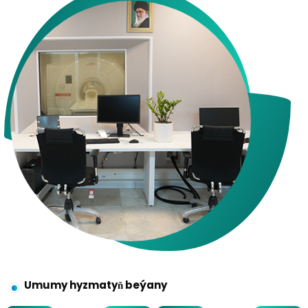
Umumy hyzmatyň beýany