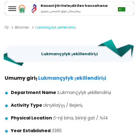
Razavi ýöriteleşdirilen hassahana
بیمارستان فوق تخصصی رضوی
Öý
Bölümler
Lukmançylyk şekillendirişi
Lukmançylyk şekillendirişi
Umumy giriş
Lukmançylyk şekillendirişi
Department Name
:
Lukmançylyk şekillendirişi
Activity Type
:
Anyklaýyş / Bejeriş
Physical Location
:
1-nji bina, birinji gat / №14
Year Established
:
1385