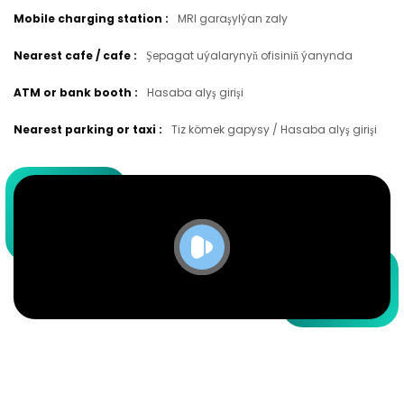
Mobile charging station
:
MRI garaşylýan zaly
Nearest cafe / cafe
:
Şepagat uýalarynyň ofisiniň ýanynda
ATM or bank booth
:
Hasaba alyş girişi
Nearest parking or taxi
:
Tiz kömek gapysy / Hasaba alyş girişi