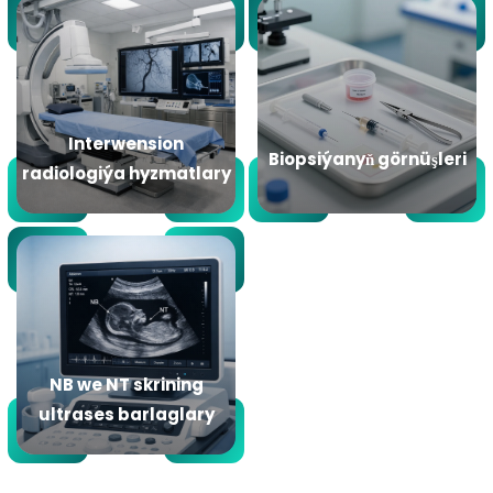
Interwension
Biopsiýanyň görnüşleri
radiologiýa hyzmatlary
NB we NT skrining
ultrases barlaglary