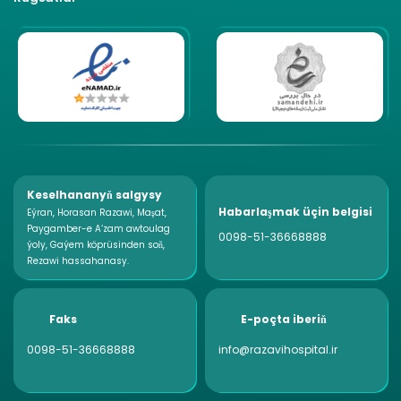
Keselhananyň salgysy
Habarlaşmak üçin belgisi
Eýran, Horasan Razawi, Maşat,
Paygamber-e A‘zam awtoulag
0098-51-36668888
ýoly, Gaýem köprüsinden soň,
Rezawi hassahanasy.
Faks
E-poçta iberiň
0098-51-36668888
info@razavihospital.ir