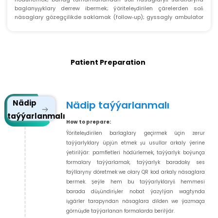
baglanyşyklary derrew ibermek; ýöriteleşdirilen çärelerden soň
näsaglary gözegçilikde saklamak (follow‑up); gyssagly ambulator
näsaglar üçin gyssagly hasabatlary taýýarlamak mümkinçiligi.
Patient Preparation
Nädip
Nädip taýýarlanmalı
taýýarlanmalı
How to prepare:
Ýöriteleşdirilen barlaglary geçirmek üçin zerur
taýýarlyklary üpjün etmek şu usullar arkaly ýerine
ýetirilýär: pamfletleri hödürlemek, taýýarlyk boýunça
formalary taýýarlamak, taýýarlyk baradaky ses
faýllaryny döretmek we olary QR kod arkaly näsaglara
bermek. Şeýle hem bu taýýarlyklaryň hemmesi
barada düşündirişler nobat ýazylýan wagtynda
işgärler tarapyndan näsaglara dilden we ýazmaça
görnüşde taýýarlanan formalarda berilýär.