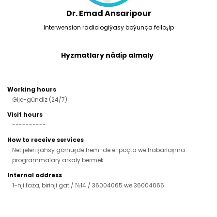
Dr. Emad Ansaripour
Interwension radiologiýasy boýunça felloşip
Hyzmatlary nädip almaly
Working hours
Gije-gündiz (24/7)
Visit hours
----------
How to receive services
Netijeleri şahsy görnüşde hem-de e-poçta we habarlaşma
programmalary arkaly bermek
Internal address
1-nji faza, birinji gat / №14 / 36004065 we 36004066