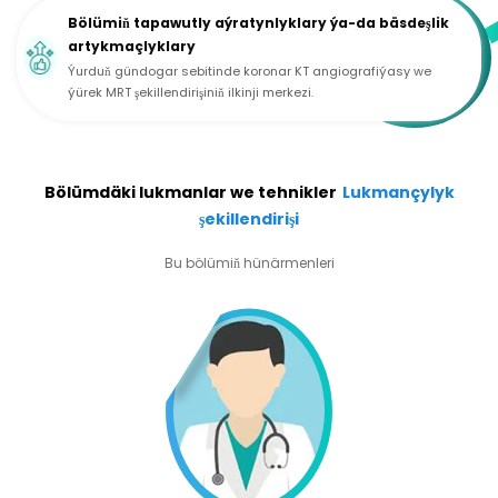
Bölümiň tapawutly aýratynlyklary ýa-da bäsdeşlik
artykmaçlyklary
Ýurduň gündogar sebitinde koronar KT angiografiýasy we
ýürek MRT şekillendirişiniň ilkinji merkezi.
Bölümdäki lukmanlar we tehnikler
Lukmançylyk
şekillendirişi
Bu bölümiň hünärmenleri