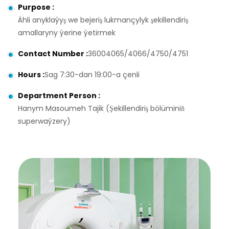
Purpose
:
Ähli anyklaýyş we bejeriş lukmançylyk şekillendiriş
amallaryny ýerine ýetirmek
Contact Number
:
36004065/4066/4750/4751
Hours
:
Sag 7:30-dan 19:00-a çenli
Department Person
:
Hanym Masoumeh Tajik (Şekillendiriş bölüminiň
superwaýzery)