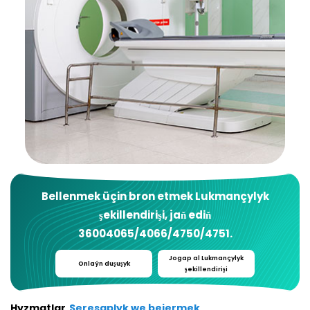
Bellenmek üçin bron etmek
Lukmançylyk
şekillendirişi
, jaň ediň
36004065/4066/4750/4751
.
Jogap al
Lukmançylyk
Onlaýn duşuşyk
şekillendirişi
Hyzmatlar
Seresaplyk we bejermek