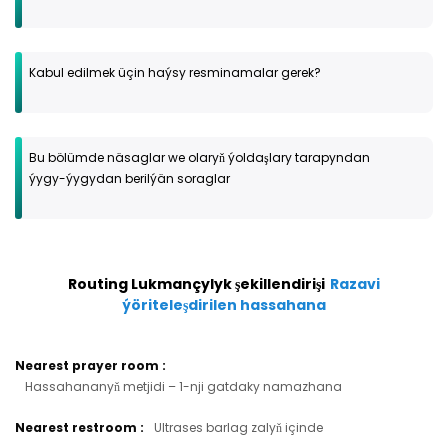
Kabul edilmek üçin haýsy resminamalar gerek?
Bu bölümde näsaglar we olaryň ýoldaşlary tarapyndan
ýygy-ýygydan berilýän soraglar
Routing Lukmançylyk şekillendirişi
Razavi
ýöriteleşdirilen hassahana
Nearest prayer room
:
Hassahananyň metjidi – 1-nji gatdaky namazhana
Nearest restroom
:
Ultrases barlag zalyň içinde