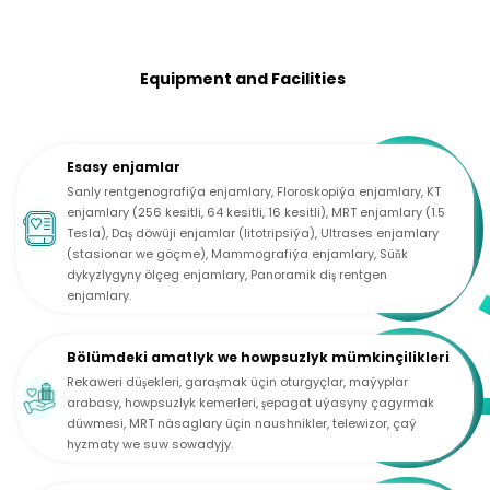
Equipment and Facilities
Esasy enjamlar
Sanly rentgenografiýa enjamlary, Floroskopiýa enjamlary, KT
enjamlary (256 kesitli, 64 kesitli, 16 kesitli), MRT enjamlary (1.5
Tesla), Daş döwüji enjamlar (litotripsiýa), Ultrases enjamlary
(stasionar we göçme), Mammografiýa enjamlary, Süňk
dykyzlygyny ölçeg enjamlary, Panoramik diş rentgen
enjamlary.
Bölümdeki amatlyk we howpsuzlyk mümkinçilikleri
Rekaweri düşekleri, garaşmak üçin oturgyçlar, maýyplar
arabasy, howpsuzlyk kemerleri, şepagat uýasyny çagyrmak
düwmesi, MRT näsaglary üçin naushnikler, telewizor, çaý
hyzmaty we suw sowadyjy.