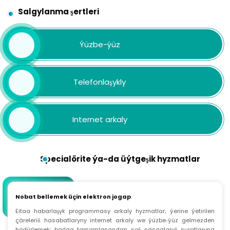
Salgylanma şertleri
Ýüzbe-ýüz
Telefonlaşykly
Internet arkaly
Specialörite ýa-da üýtgeşik hyzmatlar
Nobat bellemek üçin elektron jogap
Eitaa habarlaşyk programmasy arkaly hyzmatlar; ýerine ýetirilen
çäreleriň hasabatlaryny internet arkaly we ýüzbe‑ýüz gelmezden
hödürlemek; barlag tamamlanandan soň näsaglaryň suratlaryna