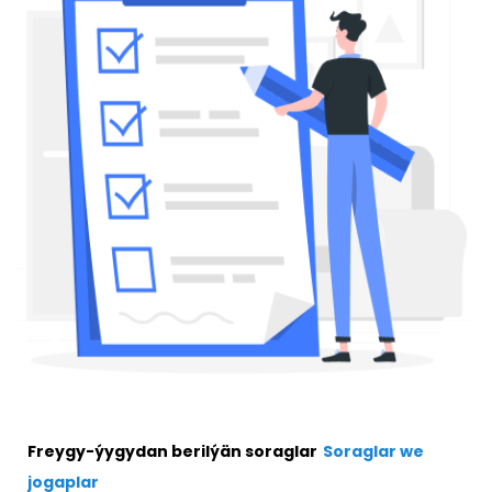
Freygy-ýygydan berilýän soraglar
Soraglar we
jogaplar