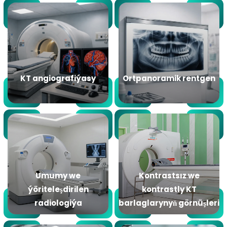
KT angiografiýasy
Ortpanoramik rentgen
Umumy we
Kontrastsız we
ýöriteleşdirilen
kontrastly KT
radiologiýa
barlaglarynyň görnüşleri