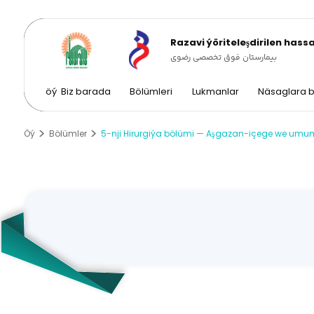
Razavi ýöriteleşdirilen has
بیمارستان فوق تخصصی رضوی
öý
Biz barada
Bölümleri
Lukmanlar
Näsaglara b
Öý
Bölümler
5-nji Hirurgiýa bölümi — Aşgazan-içege we umum