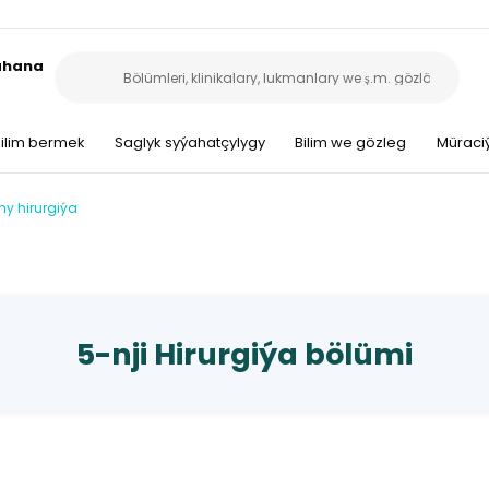
sahana
ilim bermek
Saglyk syýahatçylygy
Bilim we gözleg
Müraciý
y hirurgiýa
5-nji Hirurgiýa bölümi