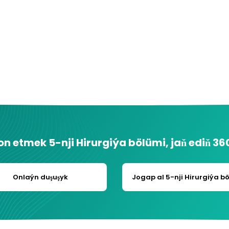
ron etmek
5-nji Hirurgiýa bölümi
, jaň ediň
36
Onlaýn duşuşyk
Jogap al
5-nji Hirurgiýa b