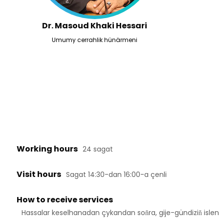
Dr. Masoud Khaki Hessari
Umumy cerrahlik hünärmeni
Working hours
24 sagat
Visit hours
Sagat 14:30-dan 16:00-a çenli
How to receive services
Hassalar keselhanadan çykandan soňra, gije-gündiziň isle