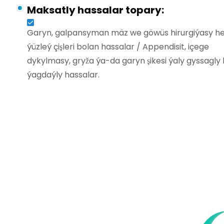
Maksatly hassalar topary:
Garyn, galpansyman mäz we göwüs hirurgiýasy 
ýüzleý çişleri bolan hassalar / Appendisit, içege
dykylmasy, gryža ýa-da garyn şikesi ýaly gyssagly h
ýagdaýly hassalar.