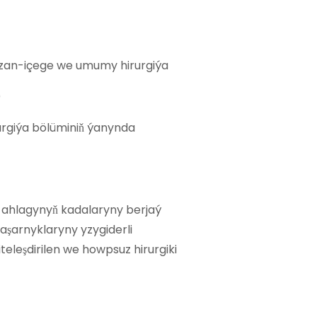
gazan-içege we umumy hirurgiýa
)
irurgiýa bölüminiň ýanynda
k ahlagynyň kadalaryny berjaý
şarnyklaryny yzygiderli
teleşdirilen we howpsuz hirurgiki