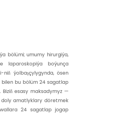
giýa bölümi; umumy hirurgiýa,
we laparoskopiýa boýunça
i-niň ýolbaşçylygynda, ösen
y bilen bu bölüm 24 sagatlap
. Biziň esasy maksadymyz —
 doly amatlyklary döretmek
allara 24 sagatlap jogap