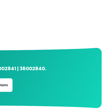
002841 | 36002840
.
ölümi