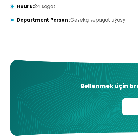
Hours
:
24 sagat
Department Person
:
Gezekçi şepagat uýasy
Bellenmek üçin b