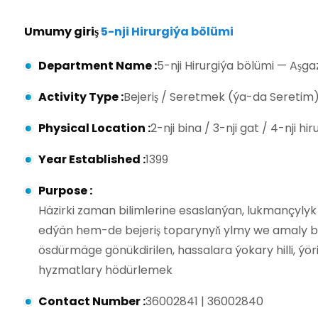
Umumy giriş
5-nji Hirurgiýa bölümi
Department Name
:
5-nji Hirurgiýa bölümi — Aş
Activity Type
:
Bejeriş / Seretmek (ýa-da Seretim
Physical Location
:
2-nji bina / 3-nji gat / 4-nji h
Year Established
:
1399
Purpose
:
Häzirki zaman bilimlerine esaslanýan, lukmançyly
edýän hem-de bejeriş toparynyň ylmy we amaly ba
ösdürmäge gönükdirilen, hassalara ýokary hilli, ýöri
hyzmatlary hödürlemek
Contact Number
:
36002841 | 36002840