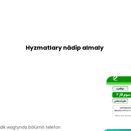
Hyzmatlary nädip almaly
ndik wagtynda bölümiň telefon