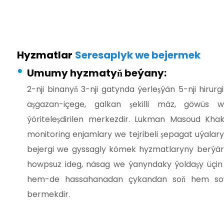
Hyzmatlar
Seresaplyk we bejermek
Umumy hyzmatyň beýany:
2-nji binanyň 3-nji gatynda ýerleşýän 5-nji hirur
aşgazan-içege, galkan şekilli mäz, göwüs 
ýöriteleşdirilen merkezdir. Lukman Masoud Khak
monitoring enjamlary we tejribeli şepagat uýalar
bejergi we gyssagly kömek hyzmatlaryny berýär
howpsuz ideg, näsag we ýanyndaky ýoldaşy üçin
hem-de hassahanadan çykandan soň hem sow
bermekdir.