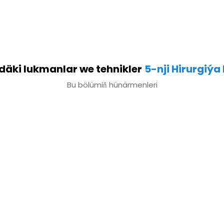
äki lukmanlar we tehnikler
5-nji Hirurgiýa
Bu bölümiň hünärmenleri