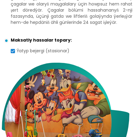
çagalar we olaryň maşgalalary üçin howpsuz hem rahat
şert döredýär. Çagalar bölümi hassahananyň 2-nji
fazasynda, üçünji gatda we liftleriň golaýynda ýerleşýär
hem-de hepdäniň ähli günlerinde 24 sagat işleýär.
Maksatly hassalar topary:
Ýatyp bejergi (stasionar)