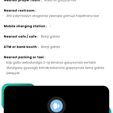
Nearest prayer room
:
Bölümiň garşysynda
Nearest restroom
:
Ähli ýatymlaýyn otaglarda ýewropa görnüşli hajathana bar.
Mobile charging station
:
-
Nearest cafe / cafe
:
Birinji gatda
ATM or bank booth
:
Birinji gatda
Nearest parking or taxi
:
Köp gatly awtoduralga 2-nji binanyň garşysynda we taksi
duralgasy gyssagly kömek bölüminiň gapysynda, birinji gatda
ýerleşýär.