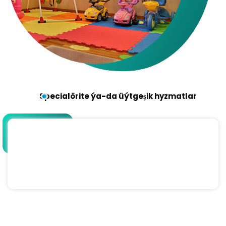
Specialörite ýa-da üýtgeşik hyzmatlar