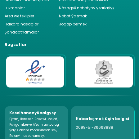
Lukmanlar
Näsagyň nobatyny yzarlaýyş
Arza we teklipler
Nobat ýazmak
Halkara näsaglar
Jogap bermek
Şahadatnamalar
Rugsatlar
Keselhananyň salgysy
Habarlaşmak üçin belgisi
Eýran, Horasan Razawi, Maşat,
Paygamber-e A‘zam awtoulag
0098-51-36668888
ýoly, Gaýem köprüsinden soň,
Rezawi hassahanasy.