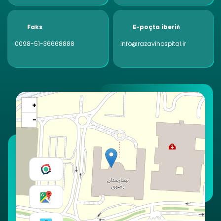
Faks
E-poçta iberiň
0098-51-36668888
info@razavihospital.ir
+
−