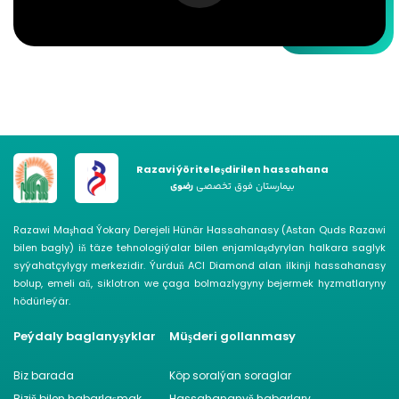
Razavi ýöriteleşdirilen hassahana
بیمارستان فوق تخصصی
رضوی
Razawi Maşhad Ýokary Derejeli Hünär Hassahanasy (Astan Quds Razawi
bilen bagly) iň täze tehnologiýalar bilen enjamlaşdyrylan halkara saglyk
syýahatçylygy merkezidir. Ýurduň ACI Diamond alan ilkinji hassahanasy
bolup, emeli aň, siklotron we çaga bolmazlygyny bejermek hyzmatlaryny
hödürleýär.
Peýdaly baglanyşyklar
Müşderi gollanmasy
Biz barada
Köp soralýan soraglar
Biziň bilen habarlaşmak
Hassahananyň habarlary