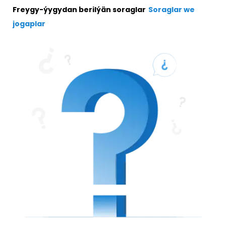
Freygy-ýygydan berilýän soraglar
Soraglar we
jogaplar