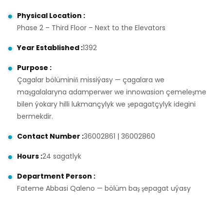
Physical Location
:
Phase 2 – Third Floor – Next to the Elevators
Year Established
:
1392
Purpose
:
Çagalar bölüminiň missiýasy — çagalara we
maşgalalaryna adamperwer we innowasion çemeleşme
bilen ýokary hilli lukmançylyk we şepagatçylyk idegini
bermekdir.
Contact Number
:
36002861 | 36002860
Hours
:
24 sagatlyk
Department Person
:
Fateme Abbasi Qaleno — bölüm baş şepagat uýasy