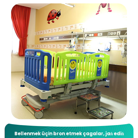
Bellenmek üçin bron etmek
çagalar
, jaň ediň