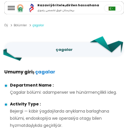
Razavi ýöriteleşdirilen hassahana
بیمارستان فوق تخصصی رضوی
Öý
Bölümler
çagalar
çagalar
Umumy giriş
çagalar
Department Name
:
Çagalar bölümi: adamperwer we hünärmençilikli ideg.
Activity Type
:
Bejergi — käbir ýagdaýlarda anyklama barlaghana
bölümi, endoskopiýa we operasiýa otagy bilen
hyzmatdaşlykda geçirilýär.