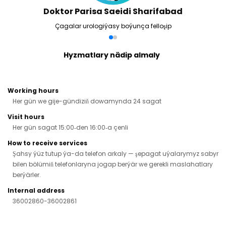
Doktor Parisa Saeidi Sharifabad
Çagalar urologiýasy boýunça felloşip
Hyzmatlary nädip almaly
Working hours
Her gün we gije-gündiziň dowamynda 24 sagat
Visit hours
Her gün sagat 15:00‑den 16:00‑a çenli
How to receive services
Şahsy ýüz tutup ýa-da telefon arkaly — şepagat uýalarymyz sabyr
bilen bölümiň telefonlaryna jogap berýär we gerekli maslahatlary
berýärler.
Internal address
36002860-36002861