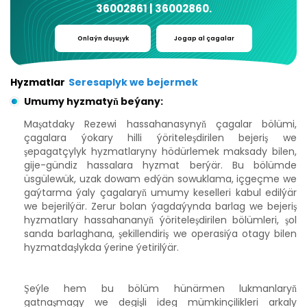
36002861 | 36002860
.
Onlaýn duşuşyk
Jogap al
çagalar
Hyzmatlar
Seresaplyk we bejermek
Umumy hyzmatyň beýany:
Maşatdaky Rezewi hassahanasynyň çagalar bölümi,
çagalara ýokary hilli ýöriteleşdirilen bejeriş we
şepagatçylyk hyzmatlaryny hödürlemek maksady bilen,
gije-gündiz hassalara hyzmat berýär. Bu bölümde
üsgülewük, uzak dowam edýän sowuklama, içgeçme we
gaýtarma ýaly çagalaryň umumy keselleri kabul edilýär
we bejerilýär. Zerur bolan ýagdaýynda barlag we bejeriş
hyzmatlary hassahananyň ýöriteleşdirilen bölümleri, şol
sanda barlaghana, şekillendiriş we operasiýa otagy bilen
hyzmatdaşlykda ýerine ýetirilýär.
Şeýle hem bu bölüm hünärmen lukmanlaryň
gatnaşmagy we degişli ideg mümkinçilikleri arkaly