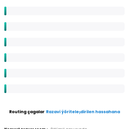
Routing çagalar
Razavi ýöriteleşdirilen hassahana