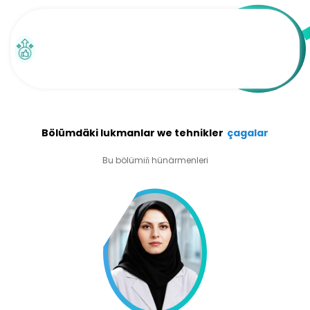
Bölümdäki lukmanlar we tehnikler
çagalar
Bu bölümiň hünärmenleri