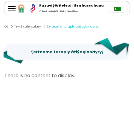
Razavi ýöriteleşdirilen hassahana
بیمارستان فوق تخصصی رضوی
Öý
Tekst sahypalary
Şertnama taraply ätiýaçlandyryş
Şertnama taraply ätiýaçlandyryş
There is no content to display.