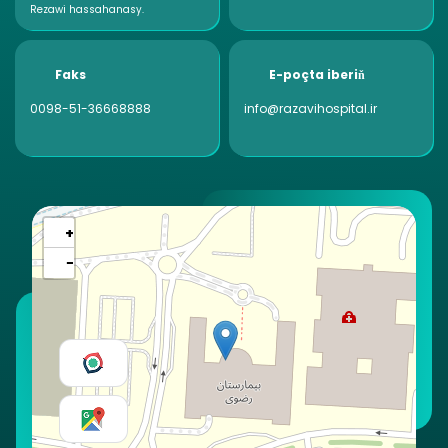
Rezawi hassahanasy.
Faks
E-poçta iberiň
0098-51-36668888
info@razavihospital.ir
+
−