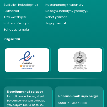
Biziň bilen habarlaşmak
Hassahananyň habarlary
Lukmanlar
Näsagyň nobatyny yzarlaýyş
Arza we teklipler
Nobat ýazmak
Halkara näsaglar
Jogap bermek
Şahadatnamalar
Rugsatlar
Keselhananyň salgysy
Habarlaşmak üçin belgisi
Eýran, Horasan Razawi, Maşat,
Paygamber-e A‘zam awtoulag
0098-51-36668888
ýoly, Gaýem köprüsinden soň,