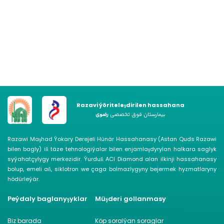
Razavi ýöriteleşdirilen hassahana
بیمارستان فوق تخصصی
رضوی
Razawi Maşhad Ýokary Derejeli Hünär Hassahanasy (Astan Quds Razawi
bilen bagly) iň täze tehnologiýalar bilen enjamlaşdyrylan halkara saglyk
syýahatçylygy merkezidir. Ýurduň ACI Diamond alan ilkinji hassahanasy
bolup, emeli aň, siklotron we çaga bolmazlygyny bejermek hyzmatlaryny
hödürleýär.
Peýdaly baglanyşyklar
Müşderi gollanmasy
Biz barada
Köp soralýan soraglar