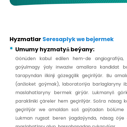
Hyzmatlar
Seresaplyk we bejermek
Umumy hyzmatyň beýany:
Gönüden kabul edilen hem-de angiografiýa, 
goýulmagy ýaly inwaziw amallara kandidat b
tarapyndan ilkinji gözegçilik geçirilýär. Bu am
(anžioket goýmak), laboratoriýa barlaglaryny 
maslahatlaryny bermek girýär. Lukmanyň gör
parakliniki çäreler hem geçirilýär. Soňra näsag
geçirilýär we amaldan soň gaýtadan bölüme get
Lukman rugsat beren ýagdaýynda, näsag öýe g
maslahatlary alyp, hassahanadan çykarylýar.