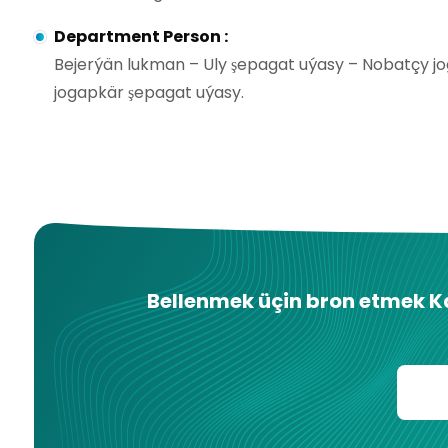
Department Person
:
Bejerýän lukman – Uly şepagat uýasy – Nobatçy 
jogapkär şepagat uýasy.
Bellenmek üçin bron etmek
K