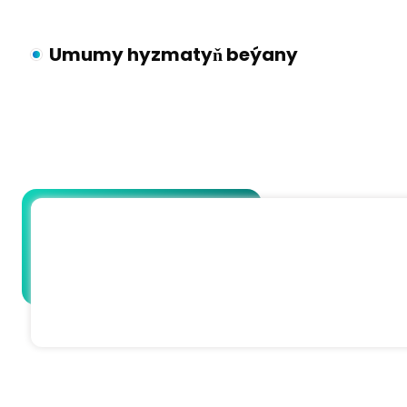
Umumy hyzmatyň beýany