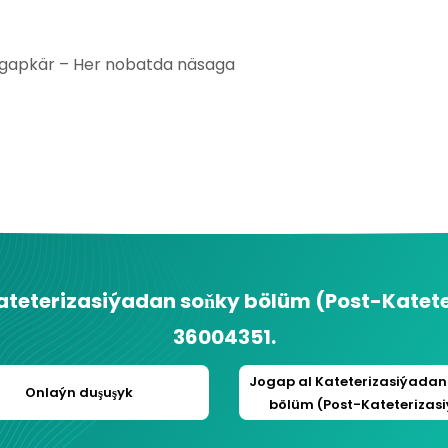
jogapkär – Her nobatda näsaga
ateterizasiýadan soňky bölüm (Post-Katete
36004351
.
Jogap al
Kateterizasiýadan
Onlaýn duşuşyk
bölüm (Post-Kateterizasi