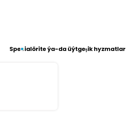
Specialörite ýa-da üýtgeşik hyzmatlar