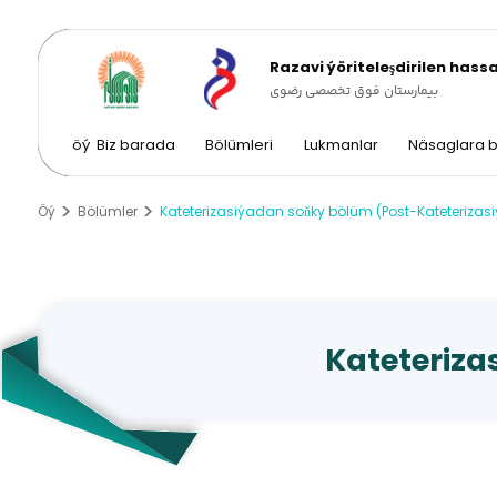
Razavi ýöriteleşdirilen has
بیمارستان فوق تخصصی رضوی
öý
Biz barada
Bölümleri
Lukmanlar
Näsaglara b
Öý
Bölümler
Kateterizasiýadan soňky bölüm (Post-Kateterizasi
Kateteriza