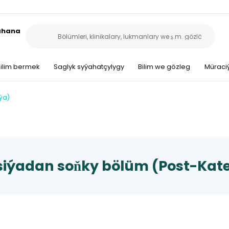
sahana
ilim bermek
Saglyk syýahatçylygy
Bilim we gözleg
Müraciý
ýa)
siýadan soňky bölüm (Post-Kate