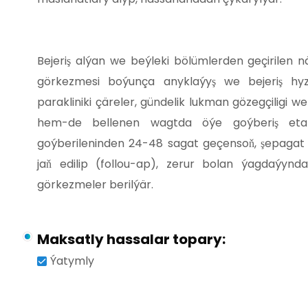
Bejeriş alýan we beýleki bölümlerden geçirilen 
görkezmesi boýunça anyklaýyş we bejeriş hyz
parakliniki çäreler, gündelik lukman gözegçiligi w
hem-de bellenen wagtda öýe goýberiş etap
goýberileninden 24-48 sagat geçensoň, şepagat
jaň edilip (follou-ap), zerur bolan ýagdaýy
görkezmeler berilýär.
Maksatly hassalar topary:
Ýatymly