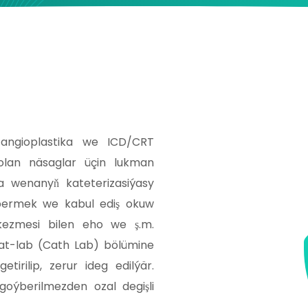
angioplastika we ICD/CRT
olan näsaglar üçin lukman
ala wenanyň kateterizasiýasy
ibermek we kabul ediş okuw
kezmesi bilen eho we ş.m.
 kat-lab (Cath Lab) bölümine
irilip, zerur ideg edilýär.
oýberilmezden ozal degişli