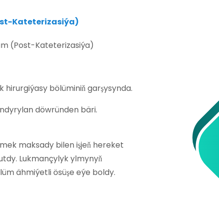
st-Kateterizasiýa)
üm (Post-Kateterizasiýa)
ek hirurgiýasy bölüminiň garşysynda.
ndyrylan döwründen bäri.
rmek maksady bilen işjeň hereket
tutdy. Lukmançylyk ylmynyň
lüm ähmiýetli ösüşe eýe boldy.