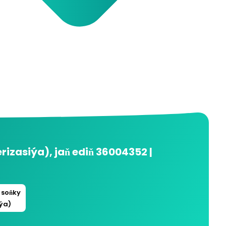
rizasiýa)
, jaň ediň
36004352 |
 soňky
ýa)