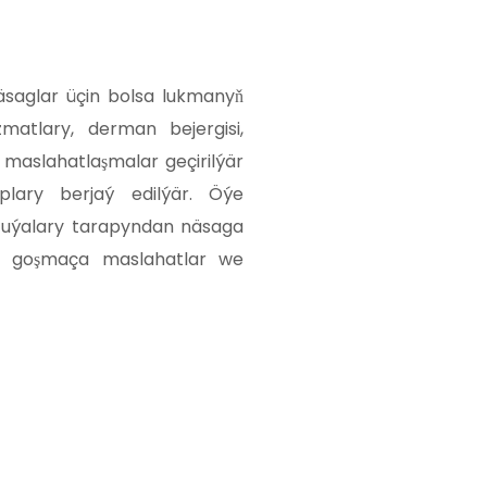
näsaglar üçin bolsa lukmanyň
matlary, derman bejergisi,
e maslahatlaşmalar geçirilýär
lary berjaý edilýär. Öýe
 uýalary tarapyndan näsaga
nda goşmaça maslahatlar we