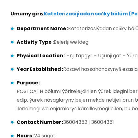
Umumy giriş
Kateterizasiýadan soňky bölüm (Po
Department Name
:
Kateterizasiýadan soňky böl
Activity Type
:
Bejeriş we ideg
Physical Location
:
1-nji tapgyr – Üçünji gat – Ýür
Year Established
:
Razawi hassahanasynyň esasla
Purpose
:
POSTCATH bölümi ýöriteleşdirilen ýürek idegini be
edip, ýürek näsaglaryny bejermekde netijeli orun 
ilerlemegi we enjamlaryň kämilleşmegi bilen, bu bö
Contact Number
:
36004352 | 36004351
Hours
:
24 sagat