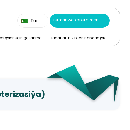
Turmak we kabul etmek
Tur
atçylar üçin gollanma
Habarlar
Biz bilen habarlaşyň
terizasiýa)