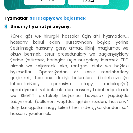
bölümi
Hyzmatlar
Seresaplyk we bejermek
Umumy hyzmatyň beýany:
Ýürek, göz we hirurgiki hassalar üçin ähli hyzmatlaryň
hassany kabul eden pursatyndan başlap ýerine
ýetirilmegi: hassany garşy almak, ilkinji maglumat we
okuw bermek, zerur proseduralary we baglanyşyklary
ýerine ýetirmek, barlaglar üçin nusgalary ibermek, EKG
almak we seljermek, eko, rentgen, dializ we beýleki
hyzmatlar. Operasiýadan öň zerur maslahatlary
geçirmek, hassany degişli bölümlere (kateterizasiýa
laboratoriýasy, operasiýa otagy, radiologiýa)
ugrukdyrmak, şol bölümlerden hassany kabul edip almak
we SMART protokoly boýunça howpsuz ýagdaýda
tabşyrmak (bellenen wagtda, gijikdirmezden, hassanyň
doly kanagatlanmagy bilen) hem-de çykarylandan soň
hassany yzarlamak.