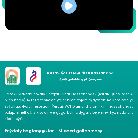
Razavi ýöriteleşdirilen hassahana
بیمارستان فوق تخصصی
رضوی
Razawi Maşhad Ýokary Derejeli Hünär Hassahanasy (Astan Quds Razawi
bilen bagly) iň täze tehnologiýalar bilen enjamlaşdyrylan halkara saglyk
syýahatçylygy merkezidir. Ýurduň ACI Diamond alan ilkinji hassahanasy
bolup, emeli aň, siklotron we çaga bolmazlygyny bejermek hyzmatlaryny
hödürleýär.
Peýdaly baglanyşyklar
Müşderi gollanmasy