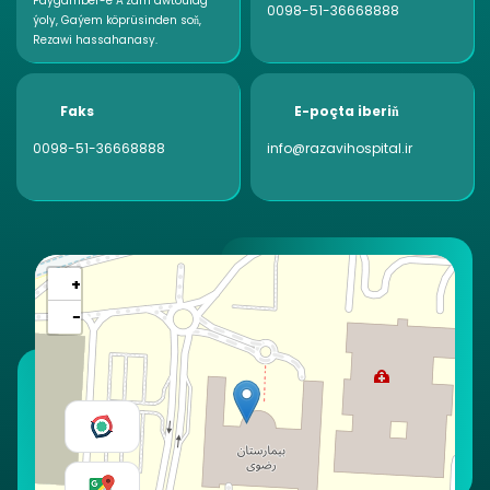
Paygamber-e A‘zam awtoulag
0098-51-36668888
ýoly, Gaýem köprüsinden soň,
Rezawi hassahanasy.
Faks
E-poçta iberiň
0098-51-36668888
info@razavihospital.ir
+
−