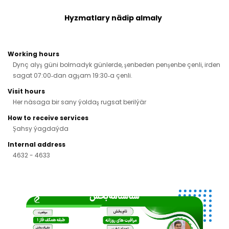
Hyzmatlary nädip almaly
Working hours
Dynç alyş güni bolmadyk günlerde, şenbeden penşenbe çenli, irden
sagat 07:00‑dan agşam 19:30‑a çenli.
Visit hours
Her näsaga bir sany ýoldaş rugsat berilýär
How to receive services
Şahsy ýagdaýda
Internal address
4632 - 4633