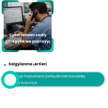
Çykarlandan soňky
gözegçilik we yzarlaýyş
Salgylanma şertleri
Lukmanyň hassahana ýerleşdirmek baradaky
buýrugy boýunça