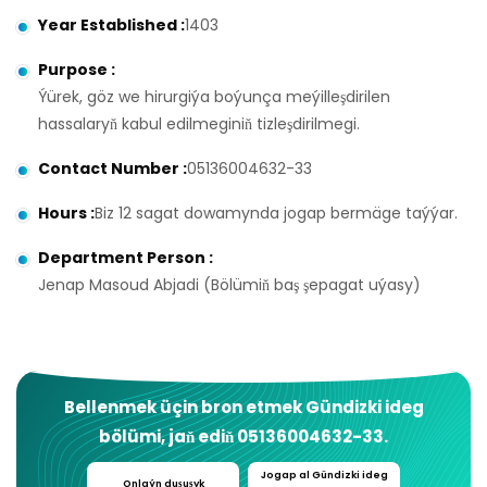
Year Established
:
1403
Purpose
:
Ýürek, göz we hirurgiýa boýunça meýilleşdirilen
hassalaryň kabul edilmeginiň tizleşdirilmegi.
Contact Number
:
05136004632-33
Hours
:
Biz 12 sagat dowamynda jogap bermäge taýýar.
Department Person
:
Jenap Masoud Abjadi (Bölümiň baş şepagat uýasy)
Bellenmek üçin bron etmek
Gündizki ideg
bölümi
, jaň ediň
05136004632-33
.
Jogap al
Gündizki ideg
Onlaýn duşuşyk