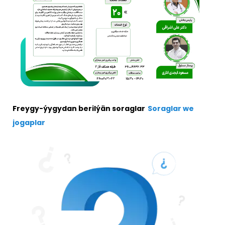
Freygy-ýygydan berilýän soraglar
Soraglar we
jogaplar