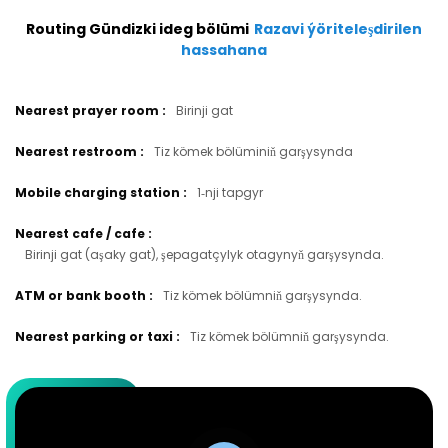
Routing Gündizki ideg bölümi
Razavi ýöriteleşdirilen
hassahana
Nearest prayer room
:
Birinji gat
Nearest restroom
:
Tiz kömek bölüminiň garşysynda
Mobile charging station
:
1‑nji tapgyr
Nearest cafe / cafe
:
Birinji gat (aşaky gat), şepagatçylyk otagynyň garşysynda.
ATM or bank booth
:
Tiz kömek bölümniň garşysynda.
Nearest parking or taxi
:
Tiz kömek bölümniň garşysynda.