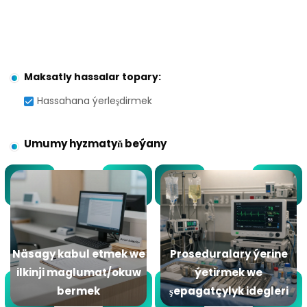
Maksatly hassalar topary:
Hassahana ýerleşdirmek
Umumy hyzmatyň beýany
Näsagy kabul etmek we
Proseduralary ýerine
ilkinji maglumat/okuw
ýetirmek we
bermek
şepagatçylyk idegleri