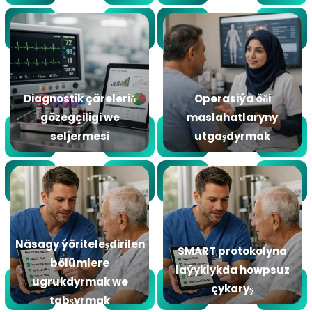
Diagnostik çäreleriň
Operasiýa öňi
gözegçiligi we
maslahatlaryny
seljermesi
utgaşdyrmak
Näsagy ýöriteleşdirilen
SMART protokolyna
bölümlere
laýyklykda howpsuz
ugrukdyrmak we
çykaryş
tabşyrmak