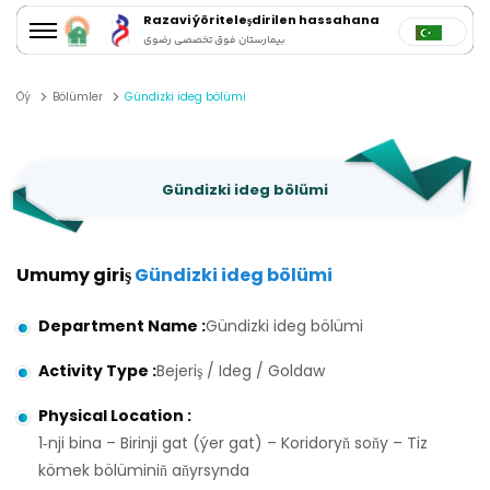
Razavi ýöriteleşdirilen hassahana
بیمارستان فوق تخصصی رضوی
Öý
Bölümler
Gündizki ideg bölümi
Gündizki ideg bölümi
Umumy giriş
Gündizki ideg bölümi
Department Name
:
Gündizki ideg bölümi
Activity Type
:
Bejeriş / Ideg / Goldaw
Physical Location
:
1‑nji bina – Birinji gat (ýer gat) – Koridoryň soňy – Tiz
kömek bölüminiň aňyrsynda