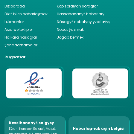
Biz barada
Köp soralýan soraglar
Biziň bilen habarlaşmak
Hassahananyň habarlary
Lukmanlar
Näsagyň nobatyny yzarlaýyş
Arza we teklipler
Nobat ýazmak
Halkara näsaglar
Jogap bermek
Şahadatnamalar
Rugsatlar
Keselhananyň salgysy
Habarlaşmak üçin belgisi
Eýran, Horasan Razawi, Maşat,