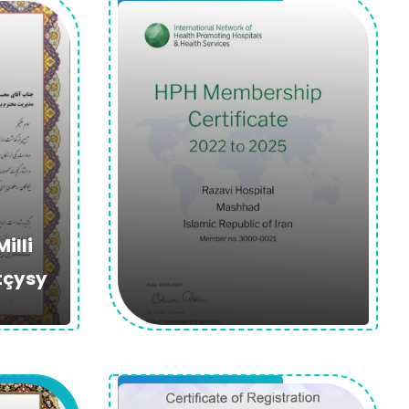
illi
tçysy