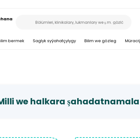
sahana
ilim bermek
Saglyk syýahatçylygy
Bilim we gözleg
Müraciý
Milli we halkara şahadatnamala