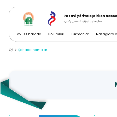
Razavi ýöriteleşdirilen has
بیمارستان فوق تخصصی رضوی
öý
Biz barada
Bölümleri
Lukmanlar
Näsaglara b
Öý
Şahadatnamalar