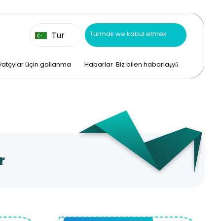
Turmak we kabul etmek
Tur
atçylar üçin gollanma
Habarlar
Biz bilen habarlaşyň
r