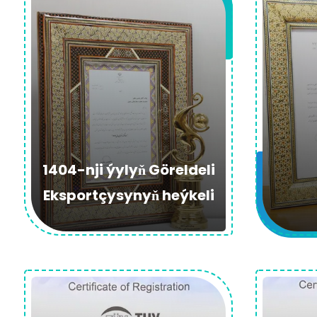
1404-nji ýylyň Göreldeli
Eksportçysynyň heýkeli